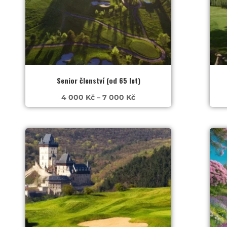
Senior členství (od 65 let)
Rozpětí
4 000
Kč
–
7 000
Kč
cen:
4
000 Kč
až
7
000 Kč