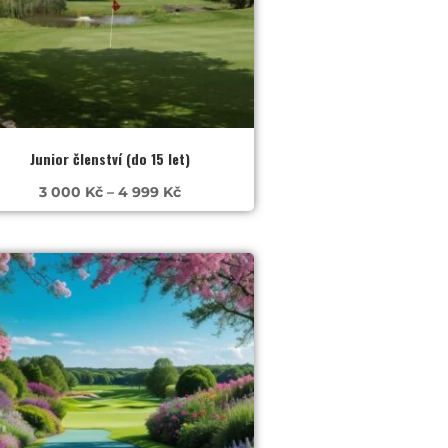
Junior členství (do 15 let)
Rozpětí
3 000
Kč
–
4 999
Kč
cen:
3
000 Kč
až
4
999 Kč