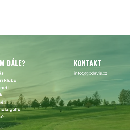
M DÁLE?
KONTAKT
ás
info@gcdavis.cz
ři klubu
neři
ík
éři
idla golfu
tě