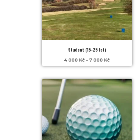
Student (15-25 let)
Rozpětí
4 000
Kč
–
7 000
Kč
cen:
4
000 Kč
až
7
000 Kč