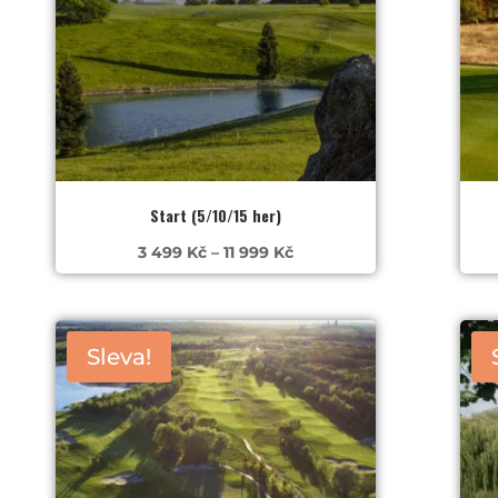
Start (5/10/15 her)
Rozpětí
3 499
Kč
–
11 999
Kč
cen:
3
499 Kč
Sleva!
až
11
999 Kč