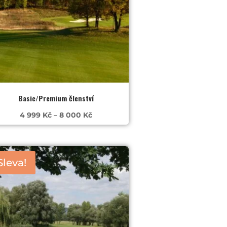
Basic/Premium členství
Rozpětí
4 999
Kč
–
8 000
Kč
cen:
4
999 Kč
Sleva!
až
8
000 Kč