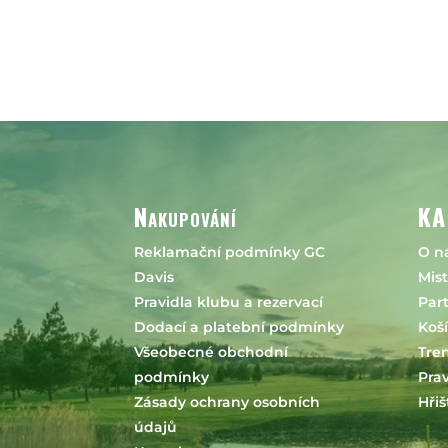
Nakupování
KA
Reklamační podmínky GC
O n
Davis
Mist
Pravidla klubu a rezervací
Part
Dodací a platební podmínky
Koš
Všeobecné obchodní
Tren
podmínky
Prav
Zásady ochrany osobních
Hřiš
údajů