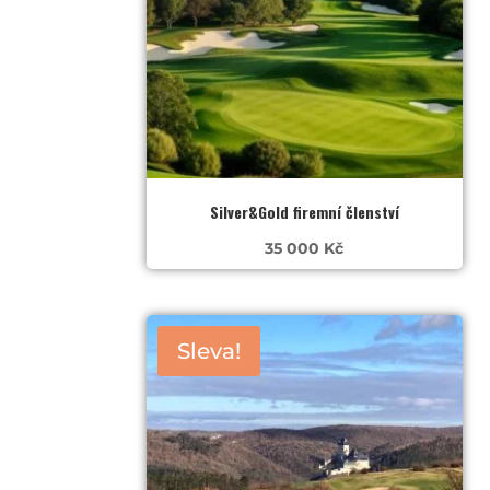
Silver&Gold firemní členství
35 000
Kč
Sleva!