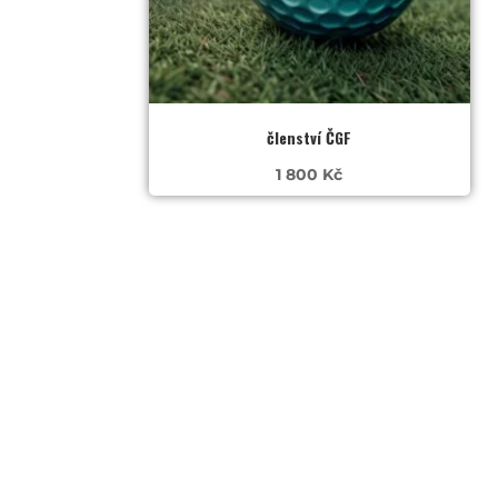
členství ČGF
1 800
Kč