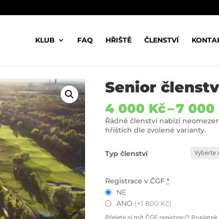
KLUB
FAQ
HŘIŠTĚ
ČLENSTVÍ
KONTA
Senior členství
4 000
Kč
–
7 000
Řádné členství nabízí neomeze
hřištích dle zvolené varianty.
Typ členství
Registrace v ČGF
*
NE
ANO
(+1 800 Kč)
Přejete si mít ČGF registraci? Poplatek