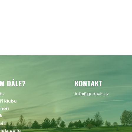
M DÁLE?
KONTAKT
ás
info@gcdavis.cz
ři klubu
neři
ík
éři
idla golfu