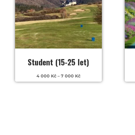
Student (15-25 let)
Rozpětí
4 000
Kč
–
7 000
Kč
cen:
4
000 Kč
až
7
000 Kč