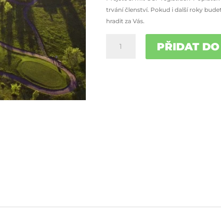
trvání členství. Pokud i další roky bu
hradit za Vás.
Senior
PŘIDAT DO
členství
(od
65
let)
množství