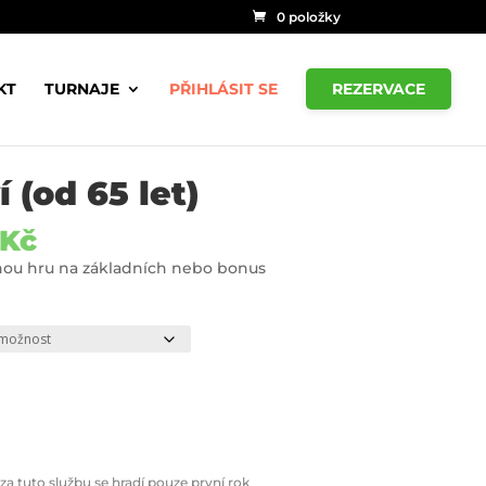
0 položky
KT
TURNAJE
PŘIHLÁSIT SE
REZERVACE
 (od 65 let)
Rozpětí
Kč
cen:
nou hru na základních nebo bonus
4
000 Kč
až
7
000 Kč
 za tuto službu se hradí pouze první rok