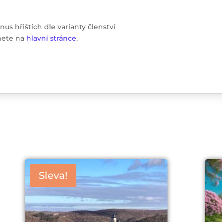
s hřištích dle varianty členství
nete na
hlavní stránce
.
Sleva!