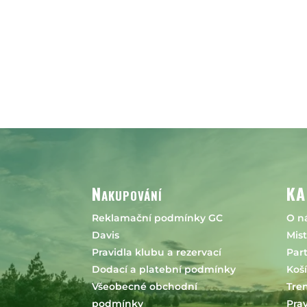
Nakupování
KA
Reklamační podmínky GC
O n
Davis
Mist
Pravidla klubu a rezervací
Part
Dodací a platební podmínky
Koš
Všeobecné obchodní
Tren
podmínky
Prav