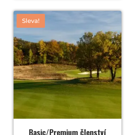
4
000 Kč
Sleva!
až
7
000 Kč
Basic/Premium členství