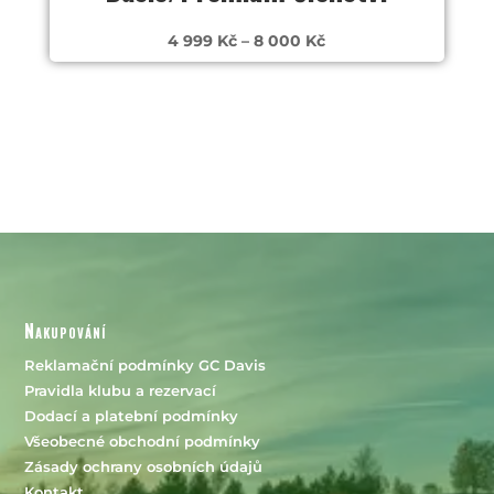
Rozpětí
4 999
Kč
–
8 000
Kč
cen:
4
999 Kč
až
8
000 Kč
Nakupování
Reklamační podmínky GC Davis
Pravidla klubu a rezervací
Dodací a platební podmínky
Všeobecné obchodní podmínky
Zásady ochrany osobních údajů
Kontakt