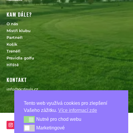
KAM DÁLE?
O nás
Mistři klubu
Partneři
Košík
Trenéři
Pravidla golfu
Hřiště
KONTAKT
info@gcdavis.cz
Tento web využívá cookies pro zlepšení
Vašeho zážitku.
Více informací zde
FOLLOW US
Nutné pro chod webu
Nutné pro chod webu
Marketingové
Marketingové