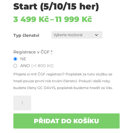
Start (5/10/15 her)
Rozpětí
3 499
Kč
–
11 999
Kč
cen:
3
Typ členství
499 Kč
až
11
Registrace v ČGF
*
999 Kč
NE
ANO
(+1 800 Kč)
Přejete si mít ČGF registraci? Poplatek za tuto službu se
hradí pouze první rok trvání členství. Pokud i další roky
budete členy GC DAVIS, poplatek budeme hradit za Vás.
Start
(5/10/15
her)
množství
PŘIDAT DO KOŠÍKU