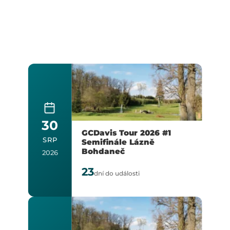
30
GCDavis Tour 2026 #1
SRP
Semifinále Lázně
Bohdaneč
2026
2
23
dní do události