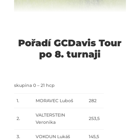
Pořadí GCDavis Tour
po 8. turnaji
skupina 0 – 21 hcp
1.
MORAVEC Luboš
282
VALTERSTEIN
2.
253,5
Veronika
3.
VOKOUN Lukáš
145,5