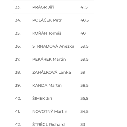
33.
PRÁGR Jiří
41,5
34.
POLÁČEK Petr
40,5
35.
KOŘÁN Tomáš
40
36.
STRNADOVÁ Anežka
39,5
37.
PEKÁREK Martin
39,5
38.
ZAHÁLKOVÁ Lenka
39
39.
KANDA Martin
38,5
40.
ŠIMEK Jiří
35,5
41.
NOVOTNÝ Martin
34,5
42.
ŠTRÉGL Richard
33