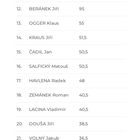
12.
BERÁNEK Jiří
95
13.
OGGER Klaus
55
14.
KRAUS Jiří
51,5
15.
ČADIL Jan
50,5
16.
SALFICKÝ Matouš
50,5
17.
HAVLENA Radek
48
18.
ZEMÁNEK Roman
40,5
19.
LACINA Vladimír
40,5
20.
DOUŠA Jiří
38,5
21.
VOLNÝ Jakub
36,5