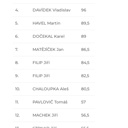
4.
DAVÍDEK Vladislav
96
5.
HAVEL Martin
89,5
6.
DOČEKAL Karel
89
7.
MATĚJÍČEK Jan
86,5
8.
FILIP Jiří
84,5
9.
FILIP Jiří
82,5
10.
CHALOUPKA Aleš
80,5
11.
PAVLOVIČ Tomáš
57
12.
MACHEK Jiří
56,5