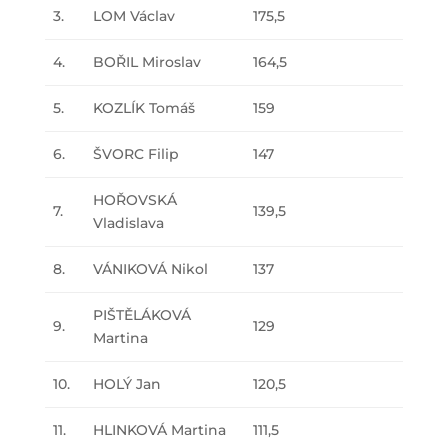
3.
LOM Václav
175,5
4.
BOŘIL Miroslav
164,5
5.
KOZLÍK Tomáš
159
6.
ŠVORC Filip
147
HOŘOVSKÁ
7.
139,5
Vladislava
8.
VÁNIKOVÁ Nikol
137
PIŠTĚLÁKOVÁ
9.
129
Martina
10.
HOLÝ Jan
120,5
11.
HLINKOVÁ Martina
111,5