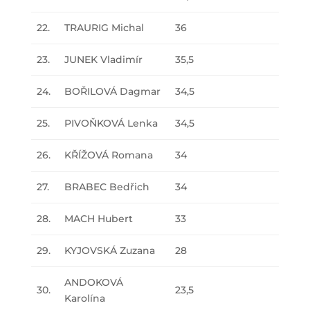
22.
TRAURIG Michal
36
23.
JUNEK Vladimír
35,5
24.
BOŘILOVÁ Dagmar
34,5
25.
PIVOŇKOVÁ Lenka
34,5
26.
KŘÍŽOVÁ Romana
34
27.
BRABEC Bedřich
34
28.
MACH Hubert
33
29.
KYJOVSKÁ Zuzana
28
ANDOKOVÁ
30.
23,5
Karolína