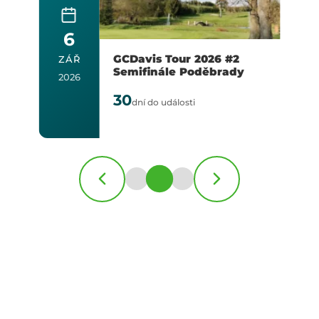
6
GCDavis Tour 2026 #2
ZÁŘ
Semifinále Poděbrady
2026
2
30
dní do události