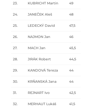
23.
KUBRICHT Martin
49
24.
JANEČEK Aleš
48
25.
LEDECKÝ David
47,5
26.
NAJMON Jan
46
27.
MACH Jan
45,5
28.
JIRÁK Robert
44,5
29.
KANDOVÁ Tereza
44
30.
KRŇANSKÁ Jana
44
31.
REJNART Ivo
42,5
32.
MERHAUT Lukáš
41,5