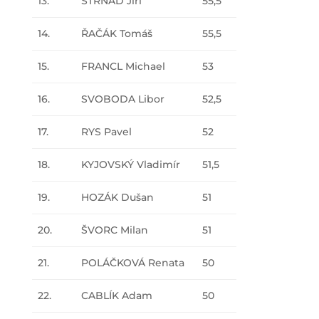
13.
STRNAD Jiří
55,5
14.
ŘAČÁK Tomáš
55,5
15.
FRANCL Michael
53
16.
SVOBODA Libor
52,5
17.
RYS Pavel
52
18.
KYJOVSKÝ Vladimír
51,5
19.
HOZÁK Dušan
51
20.
ŠVORC Milan
51
21.
POLÁČKOVÁ Renata
50
22.
CABLÍK Adam
50