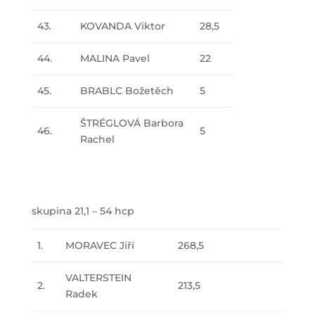
43.
KOVANDA Viktor
28,5
44.
MALINA Pavel
22
45.
BRABLC Božetěch
5
ŠTRÉGLOVÁ Barbora
46.
5
Rachel
skupina 21,1 – 54 hcp
1.
MORAVEC Jiří
268,5
VALTERSTEIN
2.
213,5
Radek