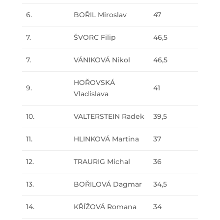
6.
BOŘIL Miroslav
47
7.
ŠVORC Filip
46,5
7.
VÁNIKOVÁ Nikol
46,5
HOŘOVSKÁ
9.
41
Vladislava
10.
VALTERSTEIN Radek
39,5
11.
HLINKOVÁ Martina
37
12.
TRAURIG Michal
36
13.
BOŘILOVÁ Dagmar
34,5
14.
KŘÍŽOVÁ Romana
34