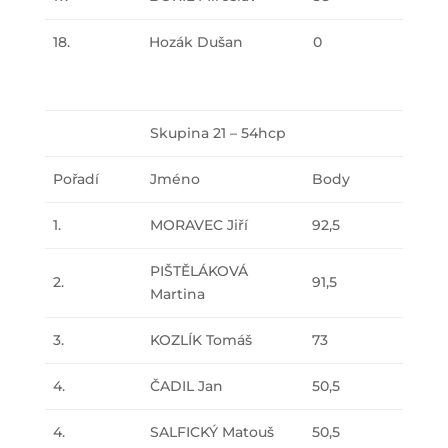
18.
Hozák Dušan
0
Skupina 21 – 54hcp
Pořadí
Jméno
Body
1.
MORAVEC Jiří
92,5
PIŠTĚLÁKOVÁ
2.
91,5
Martina
3.
KOZLÍK Tomáš
73
4.
ČADIL Jan
50,5
4.
SALFICKÝ Matouš
50,5