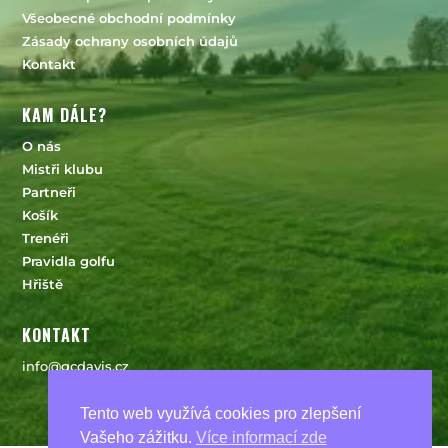
Všeobecné obchodní podmínky
Zásady ochrany osobních údajů
Kontakt
KAM DÁLE?
O nás
Mistři klubu
Partneři
Košík
Trenéři
Pravidla golfu
Hřiště
KONTAKT
info@gcdavis.cz
Tento web využívá cookies pro zlepšení
Vašeho zážitku.
Více informací zde