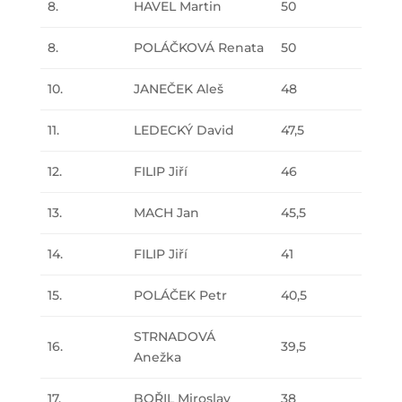
8.
HAVEL Martin
50
8.
POLÁČKOVÁ Renata
50
10.
JANEČEK Aleš
48
11.
LEDECKÝ David
47,5
12.
FILIP Jiří
46
13.
MACH Jan
45,5
14.
FILIP Jiří
41
15.
POLÁČEK Petr
40,5
STRNADOVÁ
16.
39,5
Anežka
17.
BOŘIL Miroslav
38