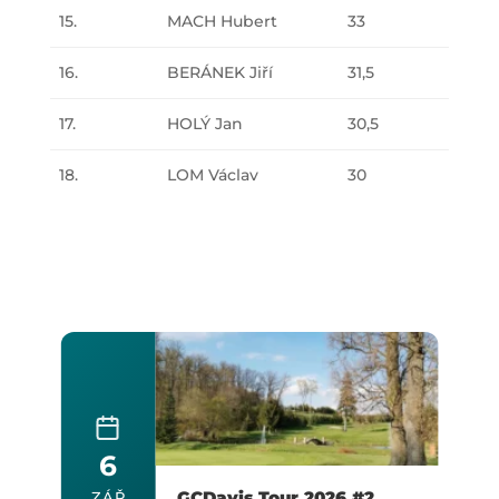
15.
MACH Hubert
33
16.
BERÁNEK Jiří
31,5
17.
HOLÝ Jan
30,5
18.
LOM Václav
30
6
GCDavis Tour 2026 #2
ZÁŘ