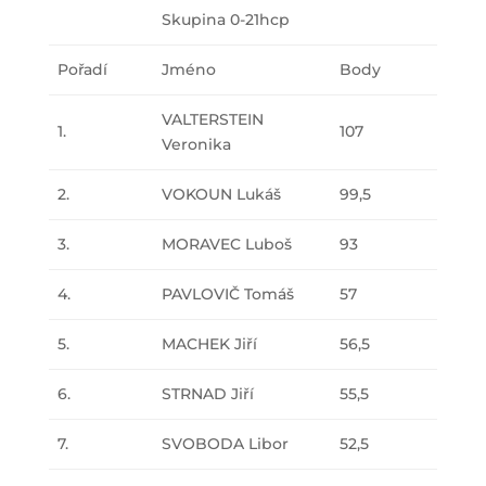
Skupina 0-21hcp
Pořadí
Jméno
Body
VALTERSTEIN
1.
107
Veronika
2.
VOKOUN Lukáš
99,5
3.
MORAVEC Luboš
93
4.
PAVLOVIČ Tomáš
57
5.
MACHEK Jiří
56,5
6.
STRNAD Jiří
55,5
7.
SVOBODA Libor
52,5