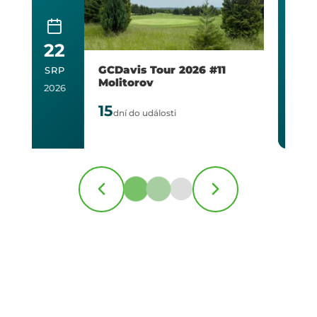
6
GCDavis Tour 2026 #2
ZÁŘ
Semifinále Poděbrady
2026
30
dní do události