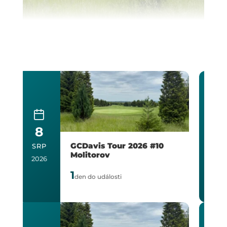
30
GCDavis Tour 2026 #1
SRP
Semifinále Lázně
Bohdaneč
2026
23
dní do události