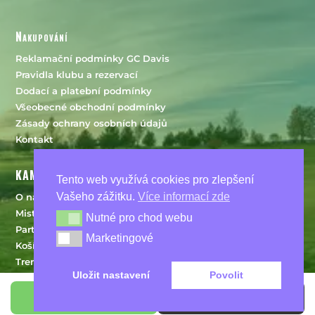
Nakupování
Reklamační podmínky GC Davis
Pravidla klubu a rezervací
Dodací a platební podmínky
Všeobecné obchodní podmínky
Zásady ochrany osobních údajů
Kontakt
KAM DÁLE?
Tento web využívá cookies pro zlepšení
Vašeho zážitku.
Více informací zde
O nás
Mistři klubu
Nutné pro chod webu
Nutné pro chod webu
Partneři
Marketingové
Marketingové
Košík
Trenéři
Uložit nastavení
Povolit
Pravidla golfu
Hřiště
Koupit členství
Rezervovat