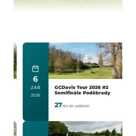
6
GCDavis Tour 2026 #2
ZÁŘ
Semifinále Poděbrady
2026
27
dní do události
2