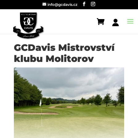
info@gcdavis.cz
GCDavis Mistrovství
klubu Molitorov