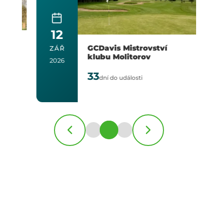
12
GCDavis Mistrovství
ZÁŘ
klubu Molitorov
2026
33
dní do události