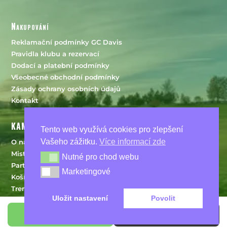
Nakupování
Reklamační podmínky GC Davis
Pravidla klubu a rezervací
Dodací a platební podmínky
Všeobecné obchodní podmínky
Zásady ochrany osobních údajů
Kontakt
KAM DÁLE?
Tento web využívá cookies pro zlepšení
Vašeho zážitku.
Více informací zde
O nás
Mistři klubu
Nutné pro chod webu
Nutné pro chod webu
Partneři
Marketingové
Marketingové
Košík
Trenéři
Uložit nastavení
Povolit
Pravidla golfu
Hřiště
Koupit členství
Rezervovat