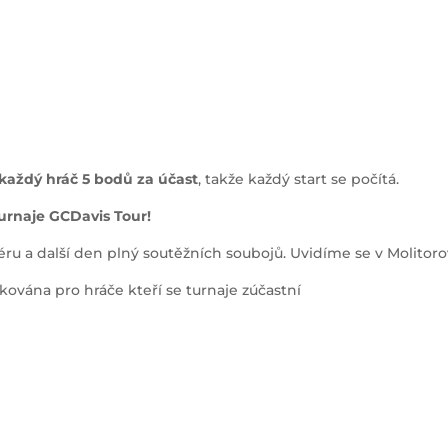
 každý hráč 5 bodů za účast
, takže každý start se počítá.
turnaje GCDavis Tour!
éru a další den plný soutěžních soubojů. Uvidíme se v Molitor
kována pro hráče kteří se turnaje zúčastní