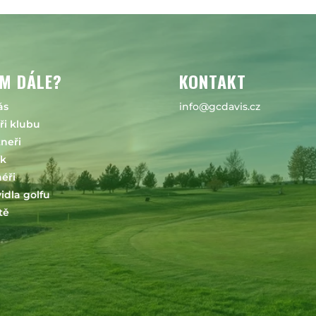
M DÁLE?
KONTAKT
ás
info@gcdavis.cz
ři klubu
neři
ík
éři
idla golfu
tě