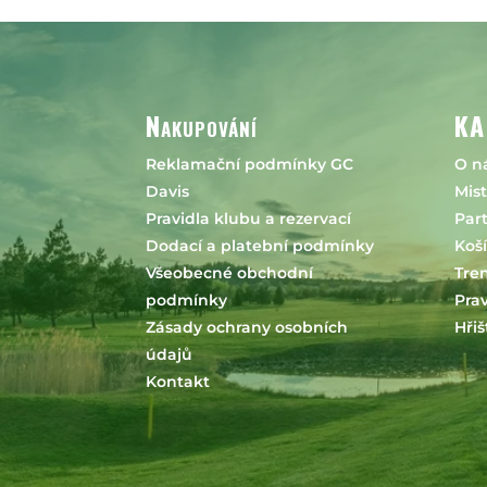
Nakupování
KA
Reklamační podmínky GC
O n
Davis
Mist
Pravidla klubu a rezervací
Part
Dodací a platební podmínky
Koš
Všeobecné obchodní
Tren
podmínky
Prav
Zásady ochrany osobních
Hřiš
údajů
Kontakt