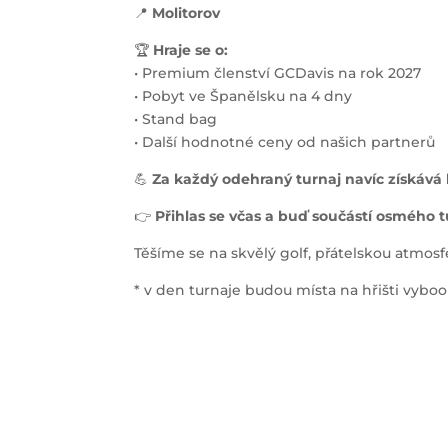
📍
Molitorov
🏆
Hraje se o:
• Premium členství GCDavis na rok 2027
• Pobyt ve Španělsku na 4 dny
• Stand bag
• Další hodnotné ceny od našich partnerů
💪
Za každý odehraný turnaj navíc získává
👉
Přihlas se včas a buď součástí osmého 
Těšíme se na skvělý golf, přátelskou atmosf
* v den turnaje budou místa na hřišti vyboo