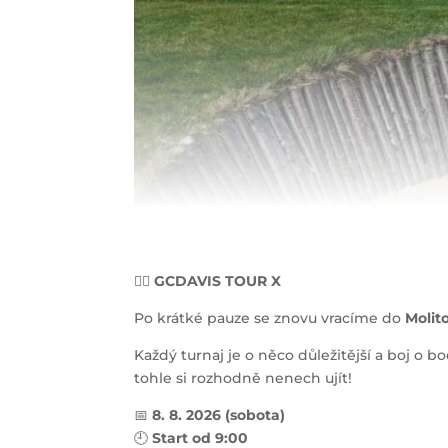
🏌️‍♂️
GCDAVIS TOUR X
Po krátké pauze se znovu vracíme do
Molit
Každý turnaj je o něco důležitější a boj o 
tohle si rozhodně nenech ujít!
📅
8
. 8. 2026 (sobota)
🕘
Start od 9:00