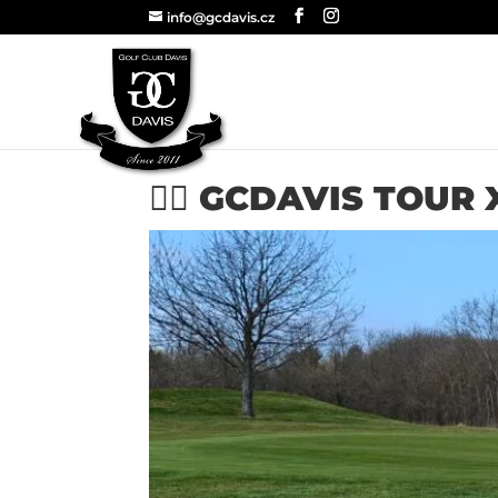
info@gcdavis.cz
🏌️‍♂️ GCDAVIS TOUR 