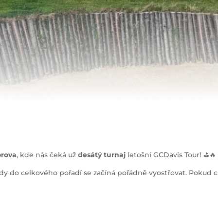
orova
, kde nás čeká už
desátý
turnaj
letošní GCDavis Tour! ⛳🔥
body do celkového pořadí se začíná pořádně vyostřovat. Pokud c